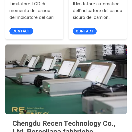
Limitatore LCD di
Il limitatore automatico
momento del carico
dell'indicatore del carico
dell'indicatore del carico
sicuro del camion
sicuro della gru per il
mobile protegge per la
cingolo della gru del
gru di Trcuk
CONTACT
CONTACT
camion dell'asta
Chengdu Recen Technology Co.,
Ltd. Porcellana fabbriche