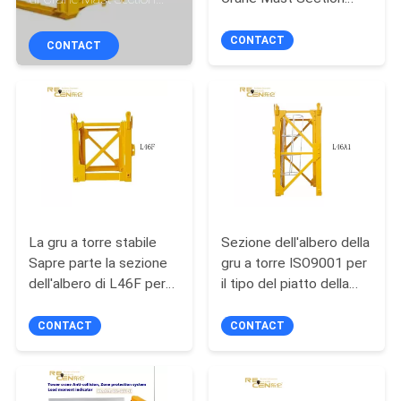
CONTROLLO
della torre di L46C
NDT della torre della
DI
sezione
CONTACT
CONTACT
QUALITÀ
CONTATTICI
RICHIEDA
UNA
La gru a torre stabile
Sezione dell'albero della
CITAZIONE
Sapre parte la sezione
gru a torre ISO9001 per
dell'albero di L46F per
il tipo del piatto della
MAPPA
gli alberi della gru a torre
sezione L46A1
dell'albero
CONTACT
CONTACT
DEL
SITO