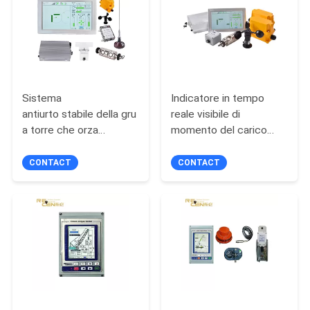
PRIVACY
POLICY
Sistema
Indicatore in tempo
antiurto stabile della gru
reale visibile di
a torre che orza
momento del carico
zonizzazione di Topkit
della gru a torre che
Potain Liebherr
orza Topkit SLI
CONTACT
CONTACT