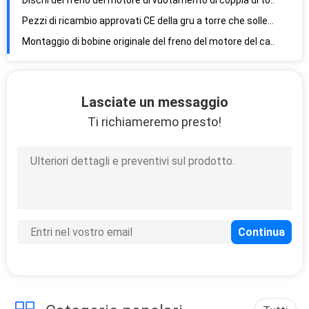
Dischi del freno del motore di vuotamento di coppia di torsione dei pezzi di ricambio della gru a torre dei cuscinetti di freno
Pezzi di ricambio approvati CE della gru a torre che sollevano il blocchetto dei cuscinetti del freno a disco del motore
Montaggio di bobine originale del freno del motore del carrello dei pezzi di ricambio della gru a torre della gru
Cellula di carico della gru a torre di caricamento per la cellula di Loadpin della scala della gru che solleva torre
resistenza all'usura del disco del freno del motore di Trolleying dei pezzi di ricambio della gru a torre 1.4kg
Lasciate un messaggio
Autolubrificazione d'acciaio di certificazione di iso della puleggia dell'argano dei pezzi di ricambio della gru a torre
Ti richiameremo presto!
Riduttore di velocità planetario durevole per il riduttore di diminuzione di controllo di gru a torre
Le parti di controllo motorio della gru a torre sollevano la velocità dell'input del meccanismo 1400rpm
Pulegge di nylon ad alta resistenza con cuscinetto per Wearability della gru a torre il buon
Asse del sensore del peso dell'indicatore di momento del carico di Pin delle cellule di carico
Touch screen a 10 pollici di Displayer della gru a torre del carico di momento del monitor visibile dell'indicatore
Touch screen a 10 pollici antiurto visibile del monitor di sistema della gru a torre dell'esposizione
L'ospite del monitor di controllo della conduttura dei dispositivi di sicurezza della gru a torre di Digital Ports il touch screen
L'ospite principale di Indictor di momento del carico del monitor di controllo Ports il touch screen Sli del collegamento
Cavo LCD del porto del collegamento del gruppo di regolazione dell'indicatore di momento del carico della gru a torre