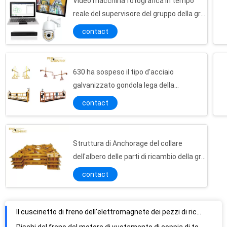
Video macchina fotografica in tempo
reale del supervisore del gruppo della gru
a torre del sistema di controllo
contact
630 ha sospeso il tipo d'acciaio
galvanizzato gondola lega della
piattaforma di alluminio
contact
Struttura di Anchorage del collare
dell'albero delle parti di ricambio della gru
di alta precisione
contact
Il cuscinetto di freno dell'elettromagnete dei pezzi di ricambio della gru a torre della costruzione parte la sostituzione