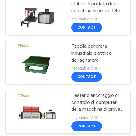
stabile di portata della
macchina di prova della
14
copertura di botola servo
negotiable MOQ:1
Pannello di
CONTACT
controllo della gru a
Tabella concreta
torre
industriale elettrica
dell'agitatore
dell'apparecchiatura di
negotiable MOQ:1
collaudo del materiale da
CONTACT
16
costruzione
Gondola sospesa
Tester d'ancoraggio di
controllo di computer
della piattaforma
della macchina di prova
di compressibilità della
negotiable MOQ:1
copertura di botola servo
CONTACT