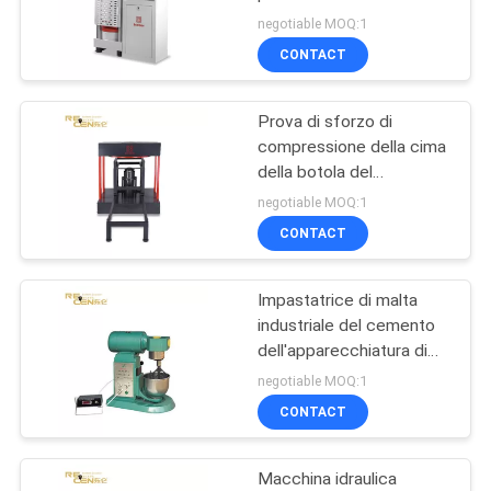
dell'apparecchiatura di
PRIVACY
negotiable MOQ:1
collaudo del materiale da
CONTACT
POLICY
costruzione
14
Video sistema di
Prova di sforzo di
compressione della cima
controllo
della botola del
visualizzatore digitale
negotiable MOQ:1
dell'attrezzatura di prova
CONTACT
di pressione della
copertura
Impastatrice di malta
26
industriale del cemento
Pezzi di ricambio
dell'apparecchiatura di
collaudo del materiale da
negotiable MOQ:1
della gru a torre
costruzione 2.5L
CONTACT
Macchina idraulica