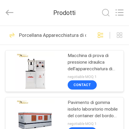
2020
-
2026
Prodotti
Chengdu
Recen
Technology
Co.,
Ltd..
CASA
19
All
Porcellana Apparecchiatura di collaudo del materi
Rights
Reserved.
Indicatore di
PRODOTTI
momento del carico
Macchina di prova di
pressione idraulica
della gru a torre
CIRCA
dell'apparecchiatura di
NOI
collaudo del materiale da
negotiable MOQ:1
costruzione di Digital
CONTACT
6
GIRO
Indicatore
Pavimento di gomma
DELLA
isolato laboratorio mobile
FABBRICA
automatico del
del container del bordo
del PVC
negotiable MOQ:1
carico sicuro