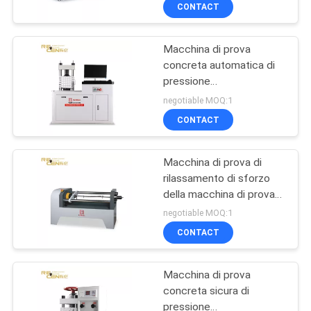
CONTROLLO
CONTACT
DI
Macchina di prova
QUALITÀ
7
concreta automatica di
pressione
Indicatore del carico
CONTATTICI
dell'apparecchiatura di
negotiable MOQ:1
sicuro della gru
collaudo del materiale da
CONTACT
costruzione
RICHIEDA
Macchina di prova di
UNA
rilassamento di sforzo
CITAZIONE
della macchina di prova
31
per prova del cavo del
negotiable MOQ:1
filo
Sistema antiurto
MAPPA
CONTACT
DEL
della gru a torre
Macchina di prova
SITO
concreta sicura di
pressione