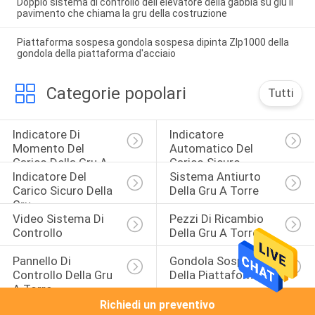
Doppio sistema di controllo dell'elevatore della gabbia su giù il
pavimento che chiama la gru della costruzione
Piattaforma sospesa gondola sospesa dipinta Zlp1000 della
gondola della piattaforma d'acciaio
Categorie popolari
Tutti
Indicatore Di 
Indicatore 
Momento Del 
Automatico Del 
Carico Della Gru A 
Carico Sicuro
Indicatore Del 
Sistema Antiurto 
Torre
Carico Sicuro Della 
Della Gru A Torre
Gru
Video Sistema Di 
Pezzi Di Ricambio 
Controllo
Della Gru A Torre
Pannello Di 
Gondola Sospesa 
Controllo Della Gru 
Della Piattaforma
A Torre
Richiedi un preventivo