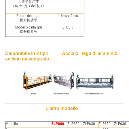
工作平台尺寸
(高 del 宽 x del 长 x)
Potere della gru
1.8kw x 2pcs
提升机功率
Modello della gru
LTD8.0
提升机型号
Disponibile in 3 tipi: - Acciaio - lega di alluminio -
acciaio galvanizzato
L'altro modello
Modello
ZLP800
ZLP630
ZLP630
ZLP630
ZLP630