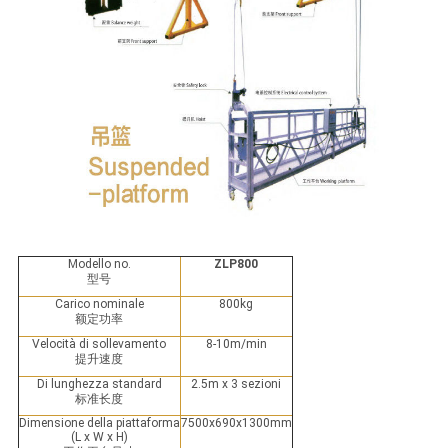
Modello no.
ZLP800
型号
Carico nominale
800kg
额定功率
Velocità di sollevamento
8-10m/min
提升速度
Di lunghezza standard
2.5m x 3 sezioni
标准长度
Dimensione della piattaforma
7500x690x1300mm
(L x W x H)