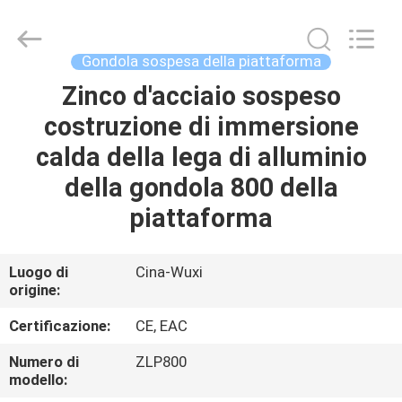
2020
-
2026
Chengdu
Recen
Gondola sospesa della piattaforma
Technology
Co.,
Ltd..
Zinco d'acciaio sospeso
CASA
All
Rights
costruzione di immersione
Reserved.
PRODOTTI
calda della lega di alluminio
della gondola 800 della
CIRCA
piattaforma
NOI
Luogo di
Cina-Wuxi
origine:
GIRO
DELLA
Certificazione:
CE, EAC
FABBRICA
Numero di
ZLP800
modello: