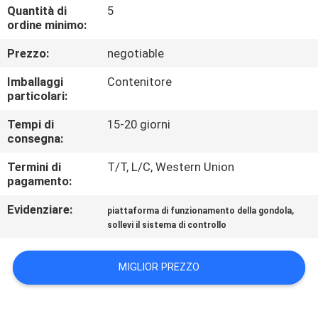
CONTROLLO
Quantità di
5
ordine minimo:
DI
Prezzo:
negotiable
QUALITÀ
Imballaggi
Contenitore
particolari:
CONTATTICI
Tempi di
15-20 giorni
consegna:
RICHIEDA
Termini di
T/T, L/C, Western Union
UNA
pagamento:
CITAZIONE
Evidenziare:
,
piattaforma di funzionamento della gondola
sollevi il sistema di controllo
MAPPA
DEL
MIGLIOR PREZZO
SITO