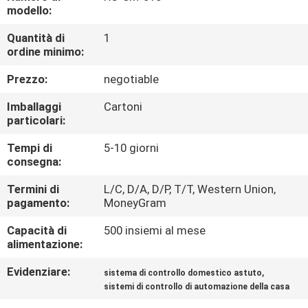
CONTROLLO
modello:
DI
Quantità di
1
ordine minimo:
QUALITÀ
Prezzo:
negotiable
CONTATTICI
Imballaggi
Cartoni
particolari:
RICHIEDA
Tempi di
5-10 giorni
consegna:
UNA
CITAZIONE
Termini di
L/C, D/A, D/P, T/T, Western Union,
pagamento:
MoneyGram
Capacità di
500 insiemi al mese
MAPPA
alimentazione:
DEL
Evidenziare:
,
sistema di controllo domestico astuto
SITO
sistemi di controllo di automazione della casa