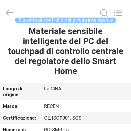
2020
-
2026
Chengdu
Recen
Sistema di controllo della casa intelligente
Technology
Co.,
Ltd..
Materiale sensibile
CASA
All
Rights
intelligente del PC del
Reserved.
PRODOTTI
touchpad di controllo centrale
del regolatore dello Smart
CIRCA
Home
NOI
Luogo di
La CINA
origine:
GIRO
DELLA
Marca:
RECEN
FABBRICA
Certificazione:
CE, ISO9001, SGS
Numero di
RC-SM-015