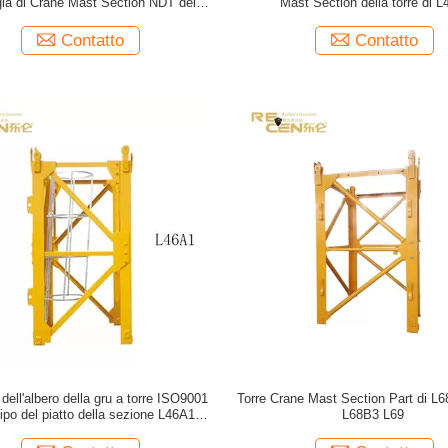
gia di Crane Mast Section NDT della
Mast Section della torre di 
torre della sezione
Contatto
Contatto
dell'albero della gru a torre ISO9001
Torre Crane Mast Section Part di L
 tipo del piatto della sezione L46A1
L68B3 L69
dell'albero