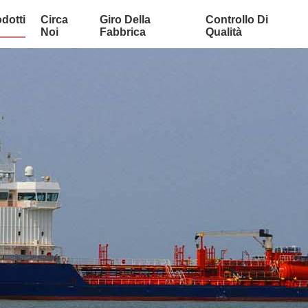
dotti
Circa
Giro Della
Controllo Di
Noi
Fabbrica
Qualità