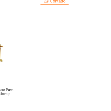
Contatto
pare Parts
albero per