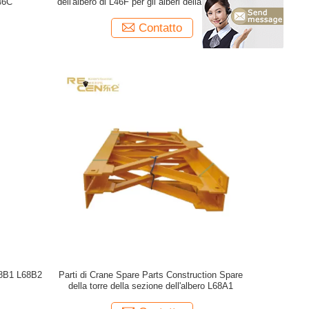
L46C
dell'albero di L46F per gli alberi della gru a torre
Contatto
68B1 L68B2
Parti di Crane Spare Parts Construction Spare
della torre della sezione dell'albero L68A1