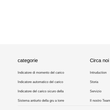
categorie
Circa noi
Indicatore di momento del carico
Intruduction
della gru a torre
Indicatore automatico del carico
Storia
sicuro
Indicatore del carico sicuro della
Servizio
gru
Sistema antiurto della gru a torre
Il nostro Tea