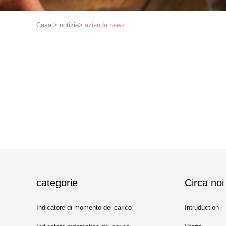
Casa
>
notizie
>
azienda news
categorie
Circa noi
Indicatore di momento del carico
Intruduction
della gru a torre