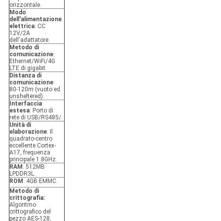
orizzontale.
Modo
dell'alimentazione
elettrica
:
CC
12V/2A
dell'adattatore.
Metodo di
comunicazione
:
Ethernet/WiFi/4G
LTE di gigabit.
Distanza di
comunicazione
:
80-120m (vuoto ed
unsheltered).
Interfaccia
estesa
:
Porto di
rete di USB/RS485/.
Unità di
elaborazione
:
Il
quadrato-centro
eccellente Cortex-
A17, frequenza
principale 1.8GHz.
RAM
:
512MB
LPDDR3L.
ROM
:
4GB EMMC.
Metodo di
crittografia:
Algoritmo
crittografico del
pezzo AES-128,