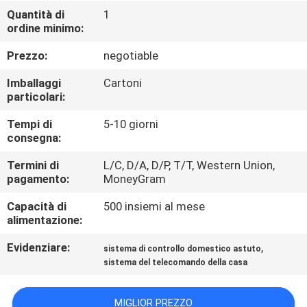
CONTROLLO
Quantità di
1
ordine minimo:
DI
QUALITÀ
Prezzo:
negotiable
Imballaggi
Cartoni
CONTATTICI
particolari:
Tempi di
5-10 giorni
consegna:
RICHIEDA
UNA
Termini di
L/C, D/A, D/P, T/T, Western Union,
pagamento:
MoneyGram
CITAZIONE
Capacità di
500 insiemi al mese
alimentazione:
MAPPA
Evidenziare:
,
sistema di controllo domestico astuto
DEL
sistema del telecomando della casa
SITO
MIGLIOR PREZZO