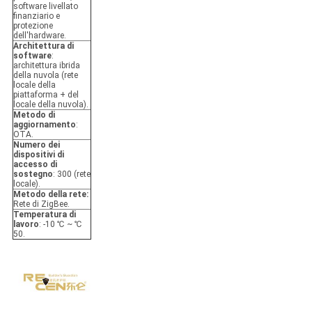
software livellato
finanziario e
protezione
dell'hardware.
Architettura di
software
:
architettura ibrida
della nuvola (rete
locale della
piattaforma + del
locale della nuvola).
Metodo di
aggiornamento
:
OTA.
Numero dei
dispositivi di
accesso di
sostegno
:
300 (rete
locale).
Metodo della rete:
Rete di ZigBee.
Temperatura di
lavoro
:
-10 ℃ ~ ℃
50.