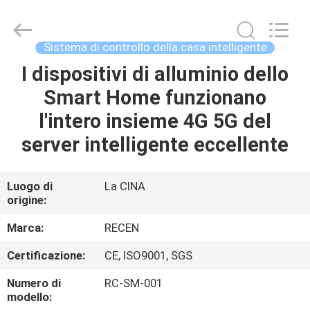
2020
-
2026
Chengdu
Recen
Sistema di controllo della casa intelligente
Technology
Co.,
Ltd..
I dispositivi di alluminio dello
CASA
All
Rights
Smart Home funzionano
Reserved.
PRODOTTI
l'intero insieme 4G 5G del
server intelligente eccellente
CIRCA
NOI
Luogo di
La CINA
origine:
GIRO
Marca:
RECEN
DELLA
Certificazione:
CE, ISO9001, SGS
FABBRICA
Numero di
RC-SM-001
modello: