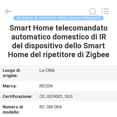
2020
-
2026
Chengdu
Recen
Sistema di controllo della casa intelligente
Technology
Co.,
Ltd..
Smart Home telecomandato
CASA
All
Rights
automatico domestico di IR
Reserved.
PRODOTTI
del dispositivo dello Smart
Home del ripetitore di Zigbee
CIRCA
NOI
Luogo di
La CINA
origine:
GIRO
Marca:
RECEN
DELLA
Certificazione:
CE, ISO9001, SGS
FABBRICA
Numero di
RC-SM-004
modello: