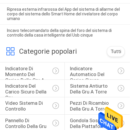
Ripresa esterna infrarossa del App del sistema di allarme del
corpo del sistema dello Smart Home del rivelatore del corpo
umano
Incavo telecomandato della spina del foro del sistema di
controllo della casa intelligente del Usb cinque
Categorie popolari
Tutti
Indicatore Di 
Indicatore 
Momento Del 
Automatico Del 
Carico Della Gru A 
Carico Sicuro
Indicatore Del 
Sistema Antiurto 
Torre
Carico Sicuro Della 
Della Gru A Torre
Gru
Video Sistema Di 
Pezzi Di Ricambio 
Controllo
Della Gru A Torre
Pannello Di 
Gondola Sospesa 
Controllo Della Gru 
Della Piattaforma