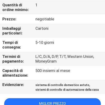
CONTROLLO
Quantità di
1
ordine minimo:
DI
QUALITÀ
Prezzo:
negotiable
Imballaggi
Cartoni
CONTATTICI
particolari:
Tempi di
5-10 giorni
consegna:
RICHIEDA
UNA
Termini di
L/C, D/A, D/P, T/T, Western Union,
pagamento:
MoneyGram
CITAZIONE
Capacità di
500 insiemi al mese
alimentazione:
MAPPA
Evidenziare:
,
sistema di controllo domestico astuto
DEL
sistemi di controllo di automazione della casa
SITO
MIGLIOR PREZZO