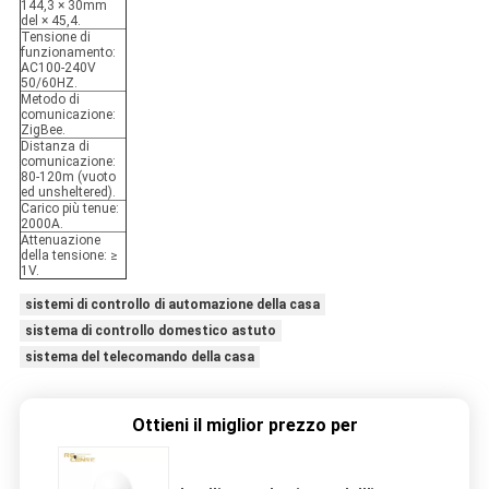
144,3 × 30mm
del × 45,4.
Tensione di
funzionamento:
AC100-240V
50/60HZ.
Metodo di
comunicazione:
ZigBee.
Distanza di
comunicazione:
80-120m (vuoto
ed unsheltered).
Carico più tenue:
2000A.
Attenuazione
della tensione:
≥
1V.
sistemi di controllo di automazione della casa
sistema di controllo domestico astuto
sistema del telecomando della casa
Ottieni il miglior prezzo per