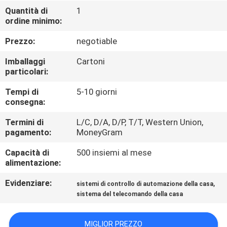
CONTROLLO
Quantità di
1
ordine minimo:
DI
QUALITÀ
Prezzo:
negotiable
Imballaggi
Cartoni
CONTATTICI
particolari:
Tempi di
5-10 giorni
consegna:
RICHIEDA
UNA
Termini di
L/C, D/A, D/P, T/T, Western Union,
pagamento:
MoneyGram
CITAZIONE
Capacità di
500 insiemi al mese
alimentazione:
MAPPA
Evidenziare:
,
sistemi di controllo di automazione della casa
DEL
sistema del telecomando della casa
SITO
MIGLIOR PREZZO