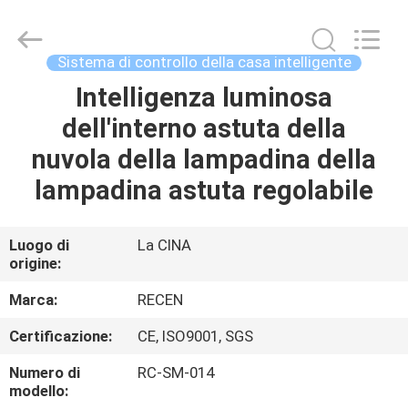
2020
-
2026
Chengdu
Recen
Sistema di controllo della casa intelligente
Technology
Co.,
Ltd..
Intelligenza luminosa
CASA
All
Rights
dell'interno astuta della
Reserved.
PRODOTTI
nuvola della lampadina della
lampadina astuta regolabile
CIRCA
NOI
Luogo di
La CINA
origine:
GIRO
Marca:
RECEN
DELLA
Certificazione:
CE, ISO9001, SGS
FABBRICA
Numero di
RC-SM-014
modello: