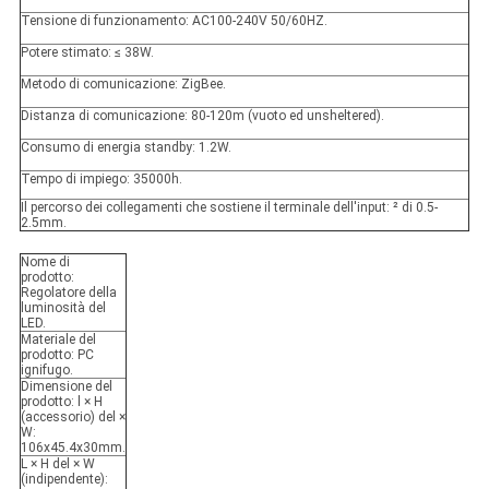
Tensione di funzionamento: AC100-240V 50/60HZ.
Potere stimato: ≤ 38W.
Metodo di comunicazione: ZigBee.
Distanza di comunicazione: 80-120m (vuoto ed unsheltered).
Consumo di energia standby: 1.2W.
Tempo di impiego: 35000h.
Il percorso dei collegamenti che sostiene il terminale dell'input: ² di 0.5-
2.5mm.
Nome di
prodotto:
Regolatore della
luminosità del
LED.
Materiale del
prodotto:
PC
ignifugo.
Dimensione del
prodotto:
l × H
(accessorio) del ×
W:
106x45.4x30mm.
L × H del × W
(indipendente):