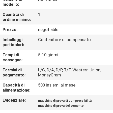
CONTROLLO
modello:
DI
Quantità di
1
ordine minimo:
QUALITÀ
Prezzo:
negotiable
CONTATTICI
Imballaggi
Contenitore di compensato
particolari:
RICHIEDA
Tempi di
5-10 giorni
consegna:
UNA
CITAZIONE
Termini di
L/C, D/A, D/P, T/T, Western Union,
pagamento:
MoneyGram
MAPPA
Capacità di
500 insiemi al mese
alimentazione:
DEL
Evidenziare:
,
macchina di prova di compressibilità
SITO
macchina di prova del cemento