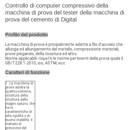
Controllo di computer compressivo della
macchina di prova del tester della macchina di
prova del cemento di Digital
Profilo del prodotto
La macchina di prova è pricipalmente adatta a filo d'acciaio che
allunga ed allungamento del metallo, compressione materiali,
prove piegando, della tosatura ed altro.
Norme applicabili: rispetti le norme pertinenti della prova quale il
GB/T228.1-2010, iso, ASTM, ecc.
Caratteri di funzione
1. La macchina di
prova adotta la
quattro-colonna,
struttura della
struttura dello
doppio spazio, che
ha le
caratteristiche di
alta rigidità e di
buona stabilità. Il
metodo di
pressione del