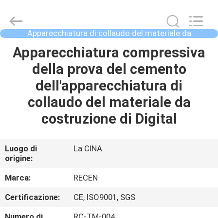
2020
-
2026
Chengdu
Recen
Apparecchiatura di collaudo del materiale da
Technology
costruzione
Co.,
Ltd..
CASA
Apparecchiatura compressiva
All
Rights
della prova del cemento
Reserved.
PRODOTTI
dell'apparecchiatura di
collaudo del materiale da
CIRCA
costruzione di Digital
NOI
Luogo di
La CINA
origine:
GIRO
DELLA
Marca:
RECEN
FABBRICA
Certificazione:
CE, ISO9001, SGS
Numero di
RC-TM-004