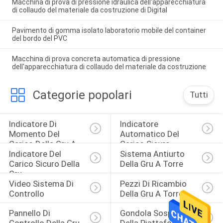
Macchina di prova di pressione idraulica dell'apparecchiatura
di collaudo del materiale da costruzione di Digital
Pavimento di gomma isolato laboratorio mobile del container
del bordo del PVC
Macchina di prova concreta automatica di pressione
dell'apparecchiatura di collaudo del materiale da costruzione
Categorie popolari
Tutti
Indicatore Di 
Indicatore 
Momento Del 
Automatico Del 
Carico Della Gru A 
Carico Sicuro
Indicatore Del 
Sistema Antiurto 
Torre
Carico Sicuro Della 
Della Gru A Torre
Gru
Video Sistema Di 
Pezzi Di Ricambio 
Controllo
Della Gru A Torre
Pannello Di 
Gondola Sospesa 