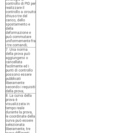
controllo di PID per
realizzare il
controllo a circuito
chiuso tre del
carico, dello
spostamento e
della
deformazione e
può commutare
uniformemente fra
i tre comandi;
7. Una norma
della prova può
aggiungersi o
cancellata
facilmente ed i
punti di controllo
possono essere
pubblicati
liberamente
secondo i requisiti
della prova;
8. La curva della
prova è
visualizzata in
tempo reale
durante la prova,
le coordinate della
curva può essere
selezionata
liberamente, tre
curve differenti