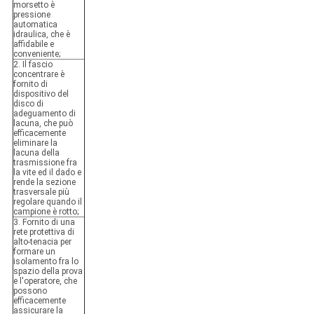
morsetto è
pressione
automatica
idraulica, che è
affidabile e
conveniente;
2. Il fascio
concentrare è
fornito di
dispositivo del
disco di
adeguamento di
lacuna, che può
efficacemente
eliminare la
lacuna della
trasmissione fra
la vite ed il dado e
rende la sezione
trasversale più
regolare quando il
campione è rotto;
3. Fornito di una
rete protettiva di
alto-tenacia per
formare un
isolamento fra lo
spazio della prova
e l'operatore, che
possono
efficacemente
assicurare la