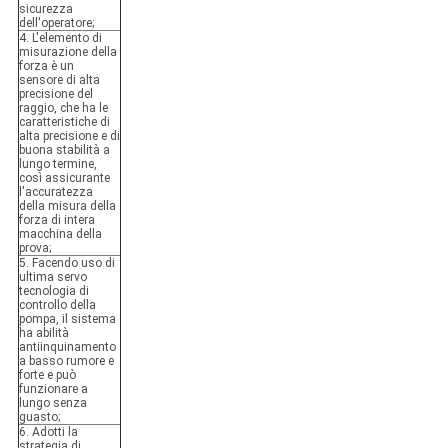
sicurezza
dell'operatore;
4. L'elemento di
misurazione della
forza è un
sensore di alta
precisione del
raggio, che ha le
caratteristiche di
alta precisione e di
buona stabilità a
lungo termine,
così assicurante
l'accuratezza
della misura della
forza di intera
macchina della
prova;
5. Facendo uso di
ultima servo
tecnologia di
controllo della
pompa, il sistema
ha abilità
antiinquinamento
a basso rumore e
forte e può
funzionare a
lungo senza
guasto;
6. Adotti la
strategia di