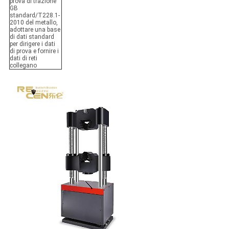
prova di trazione
GB
standard/T228.1-
2010 del metallo,
adottare una base
di dati standard
per dirigere i dati
di prova e fornire i
dati di reti
collegano