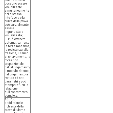
possono essere
visualizzate
simultaneamente
nella stessa
interfaccia e la
curva della prova
può parzialmente
essere
ingrandetta e
visualizzata;
9. Può ottenere
automaticamente
la forza massima,
la resistenza alla
trazione, il carico
di snervamento, la
forza non
proporzionale
dell'allungamento,
il modulo elastico,
l'allungamento a
rottura ed altri
parametri e può
stampare fuori la
relazione
sull'esperimento
completa;
10. Può
soddisfare le
richieste della
prova di ultima