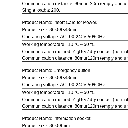
Communication distance:
80mur120m (empty and un
Single load:
≤ 200.
Product Name:
Insert Card for Power.
Product size:
86×89×48mm.
Operating voltage:
AC100-240V 50/60Hz.
Working temperature:
-10 ℃ ~ 50 ℃.
Communication method:
ZigBee/ dry contact (normal
Communication distance:
80mur120m (empty and un
Product Name:
Emergency button.
Product size:
86×89×48mm.
Operating voltage:
AC100-240V 50/60Hz.
Working temperature:
-10 ℃ ~ 50 ℃.
Communication method:
ZigBee/ dry contact (normal
Communication distance:
80mur120m (empty and un
Product Name:
Information socket.
Product size:
86×89mm.