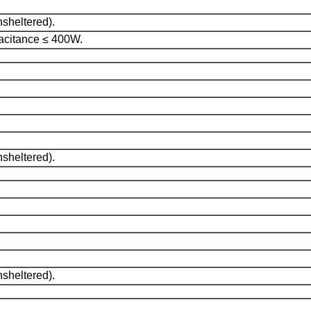
sheltered).
pacitance ≤ 400W.
sheltered).
sheltered).