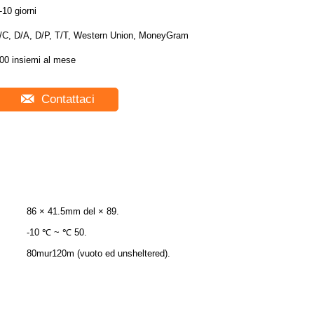
-10 giorni
/C, D/A, D/P, T/T, Western Union, MoneyGram
00 insiemi al mese
Contattaci
86 × 41.5mm del × 89.
-10 ℃ ~ ℃ 50.
80mur120m (vuoto ed unsheltered).