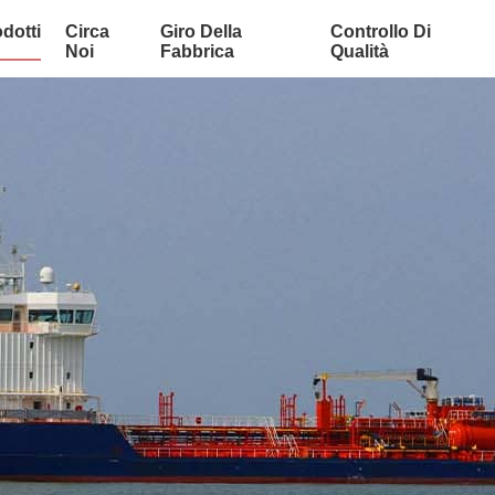
dotti
Circa
Giro Della
Controllo Di
Noi
Fabbrica
Qualità