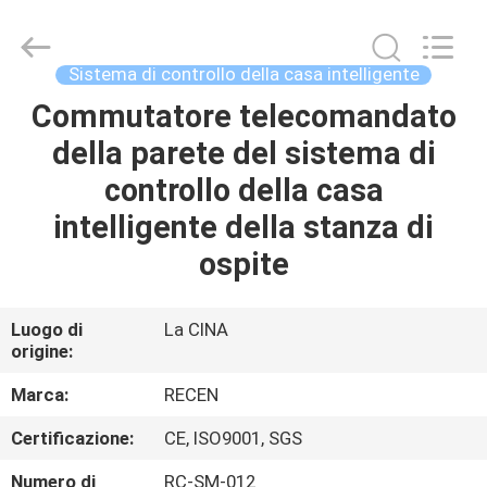
2020
-
2026
Chengdu
Recen
Sistema di controllo della casa intelligente
Technology
Co.,
Ltd..
Commutatore telecomandato
CASA
All
Rights
della parete del sistema di
Reserved.
PRODOTTI
controllo della casa
intelligente della stanza di
CIRCA
ospite
NOI
Luogo di
La CINA
origine:
GIRO
DELLA
Marca:
RECEN
FABBRICA
Certificazione:
CE, ISO9001, SGS
Numero di
RC-SM-012