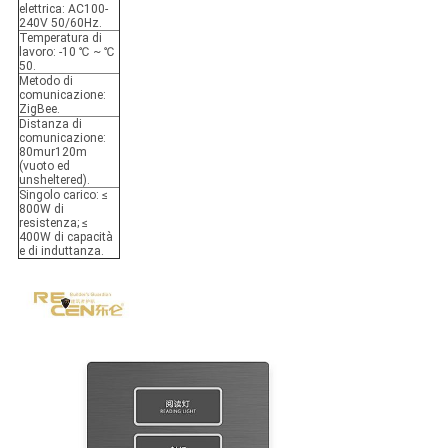
elettrica:
AC100-
240V 50/60Hz.
Temperatura di
lavoro:
-10 ℃ ~ ℃
50.
Metodo di
comunicazione:
ZigBee.
Distanza di
comunicazione:
80mur120m
(vuoto ed
unsheltered).
Singolo carico:
≤
800W di
resistenza; ≤
400W di capacità
e di induttanza.