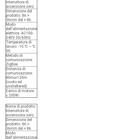
Interruttore di
accensione zero.
Dimensione del
prodotto:
86 ×
36mm del × 86.
Modo
dell'alimentazione
elettrica:
AC100-
240V 50/60Hz.
Temperatura di
lavoro:
-10 ℃ ~ ℃
50.
Metodo di
comunicazione:
ZigBee.
Distanza di
comunicazione:
80mur120m
(vuoto ed
unsheltered).
Carico di motore:
≤ 200W.
Nome di prodotto:
Interruttore di
accensione zero.
Dimensione del
prodotto:
86 ×
36mm del × 86.
Modo
dell'alimentazione