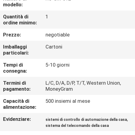
CONTROLLO
modello:
DI
Quantità di
1
ordine minimo:
QUALITÀ
Prezzo:
negotiable
CONTATTICI
Imballaggi
Cartoni
particolari:
RICHIEDA
Tempi di
5-10 giorni
consegna:
UNA
CITAZIONE
Termini di
L/C, D/A, D/P, T/T, Western Union,
pagamento:
MoneyGram
Capacità di
500 insiemi al mese
MAPPA
alimentazione:
DEL
Evidenziare:
,
sistemi di controllo di automazione della casa
SITO
sistema del telecomando della casa