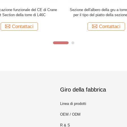
ane Spare Parts Construction Spare
Torre Crane Mast Section Part di 
re della sezione dell'albero L68A1
L68B3 L69
Contattaci
Contattaci
Giro della fabbrica
Linea di prodotti
OEM / ODM
R & S