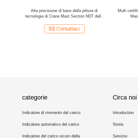
Spare Parts
Torre Crane Mast Section Luffing And Topkit di
Parti di Cr
'albero per
L46A1 Yongmao
della tor
Contattaci
categorie
Circa noi
Indicatore di momento del carico
Intruduction
della gru a torre
Indicatore automatico del carico
Storia
sicuro
Indicatore del carico sicuro della
Servizio