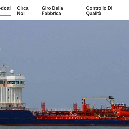
dotti
Circa
Giro Della
Controllo Di
Noi
Fabbrica
Qualità