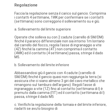
Regolazione
Faccia la regolazione senza il carico sul gancio. Comprima
i contatti 4 settimane, 1WK per confermare se i contatti
(settimana) sono correggono il sollevamento su e giù.
a. Sollevamento del limite superiore
Operate che solleva su con 2 cadute (carrello di SM/DM)
finché il paranco differenziale non sia intorno 1m lontano
dal carrello del fiocco, regola l'asse di ingranaggio a vite
(4Z) finché la camma (4T) non comprima il contatto
(4WK) ed il contatto (4 settimane) passa, stringe il dado
M5.
b. Sollevamento del limite inferiore
Abbassandosi giù il gancio con 4 cadute (carrello di
SM/DM) finché il gancio quasi non raggiunga la terra (si
assicura che ci siano almeno 3 giri del cavo metallico che
rimangono sul tamburo dell'argano). Regoli l'asse di
ingranaggio a vite (1Z) fino al contatto (settimana di I) è
premuto dalla camma (l'IT) ed il contatto (settimana di I)
passa, stringe il dado M5
c. Verifichi la regolazione della tomaia e del limite inferiore,
riadatti se avuto bisogno di