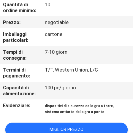
CONTROLLO
Quantità di
10
ordine minimo:
DI
Prezzo:
negotiable
QUALITÀ
Imballaggi
cartone
particolari:
CONTATTICI
Tempi di
7-10 giorni
consegna:
RICHIEDA
Termini di
T/T, Western Union, L/C
UNA
pagamento:
CITAZIONE
Capacità di
100 pc/giorno
alimentazione:
MAPPA
Evidenziare:
,
dispositivi di sicurezza della gru a torre
DEL
sistema antiurto della gru a ponte
SITO
MIGLIOR PREZZO