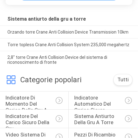
Sistema antiurto della gru a torre
Orzando torre Crane Anti Collision Device Transmission 10km
Torre topless Crane Anti Collision System 235,000 megahertz
2,8" torre Crane Anti Collision Device del sistema di
riconoscimento di fronte
Categorie popolari
Tutti
Indicatore Di 
Indicatore 
Momento Del 
Automatico Del 
Carico Della Gru A 
Carico Sicuro
Indicatore Del 
Sistema Antiurto 
Torre
Carico Sicuro Della 
Della Gru A Torre
Gru
Video Sistema Di 
Pezzi Di Ricambio 