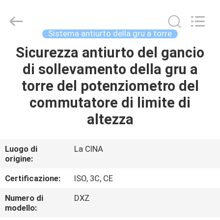
2020
-
2026
Chengdu
Recen
Sistema antiurto della gru a torre
Technology
Co.,
Ltd..
Sicurezza antiurto del gancio
CASA
All
Rights
di sollevamento della gru a
Reserved.
PRODOTTI
torre del potenziometro del
commutatore di limite di
CIRCA
altezza
NOI
Luogo di
La CINA
origine:
GIRO
DELLA
Certificazione:
ISO, 3C, CE
FABBRICA
Numero di
DXZ
modello: