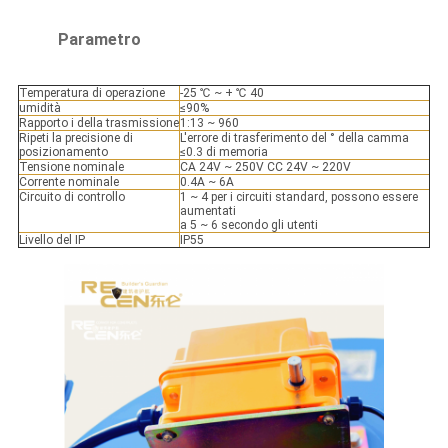
Parametro
Temperatura di operazione
-25 ℃ ~ + ℃ 40
umidità
≤90%
Rapporto i della trasmissione
1:13 ~ 960
Ripeti la precisione di
L'errore di trasferimento del ° della camma
posizionamento
≤0.3 di memoria
Tensione nominale
CA 24V ~ 250V CC 24V ~ 220V
Corrente nominale
0.4A ~ 6A
Circuito di controllo
1 ~ 4 per i circuiti standard, possono essere
aumentati
a 5 ~ 6 secondo gli utenti
Livello del IP
IP55